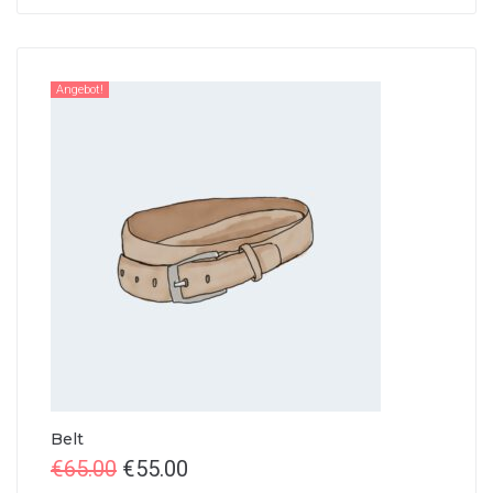
Angebot!
Belt
Ursprünglicher
Aktueller
€
65.00
€
55.00
Preis
Preis